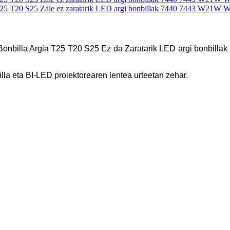
0 Bonbilla Argia T25 T20 S25 Ez da Zaratarik LED argi bo
la eta BI-LED proiektorearen lentea urteetan zehar.