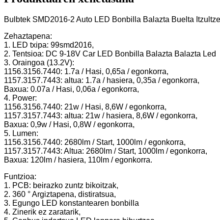
Bulbtek SMD2016-2 Auto LED Bonbilla Balazta Buelta Itzultz
Zehaztapena:
1. LED txipa: 99smd2016,
2. Tentsioa: DC 9-18V Car LED Bonbilla Balazta Balazta Led
3. Oraingoa (13.2V):
1156.3156.7440: 1.7a / Hasi, 0,65a / egonkorra,
1157.3157.7443: altua: 1.7a / hasiera, 0,35a / egonkorra,
Baxua: 0.07a / Hasi, 0,06a / egonkorra,
4. Power:
1156.3156.7440: 21w / Hasi, 8,6W / egonkorra,
1157.3157.7443: altua: 21w / hasiera, 8,6W / egonkorra,
Baxua: 0,9w / Hasi, 0,8W / egonkorra,
5. Lumen:
1156.3156.7440: 2680lm / Start, 1000lm / egonkorra,
1157.3157.7443: Altua: 2680lm / Start, 1000lm / egonkorra,
Baxua: 120lm / hasiera, 110lm / egonkorra.
Funtzioa:
1. PCB: beirazko zuntz bikoitzak,
2. 360 ° Argiztapena, distiratsua,
3. Egungo LED konstantearen bonbilla
4. Zinerik ez zaratarik,