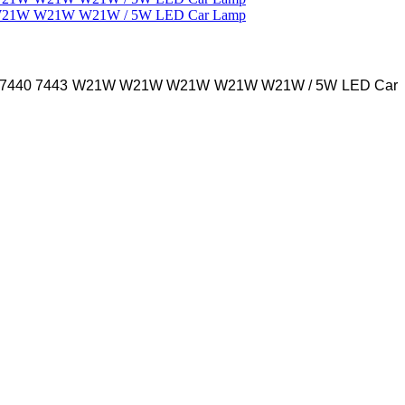
nbillak 7440 7443 W21W W21W W21W W21W W21W / 5W LED Car