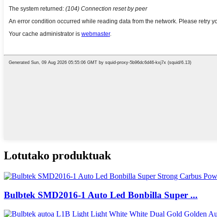
Lotutako produktuak
Bulbtek SMD2016-1 Auto Led Bonbilla Super ...