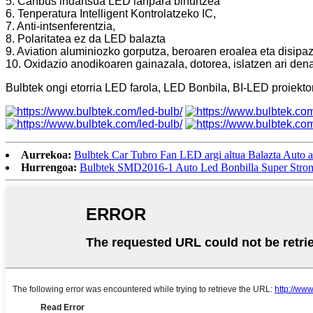
5. Canbus indartsua LED lanpara bihurtzea
6. Tenperatura Intelligent Kontrolatzeko IC,
7. Anti-intsenferentzia,
8. Polaritatea ez da LED balazta
9. Aviation aluminiozko gorputza, beroaren eroalea eta disipaz
10. Oxidazio anodikoaren gainazala, dotorea, islatzen ari dena
Bulbtek ongi etorria LED farola, LED Bonbila, BI-LED proiek
Aurrekoa:
Bulbtek Car Tubro Fan LED argi altua Balazta Auto
Hurrengoa:
Bulbtek SMD2016-1 Auto Led Bonbilla Super Stron