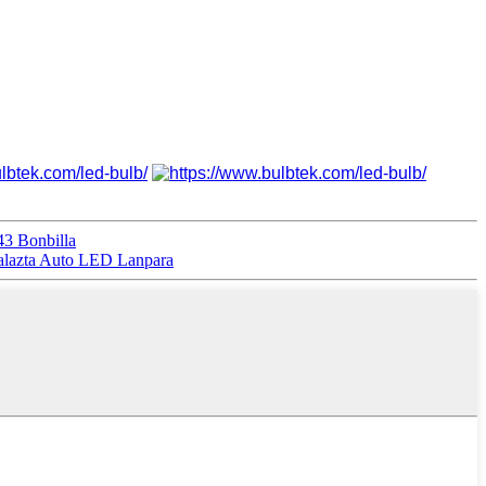
43 Bonbilla
alazta Auto LED Lanpara