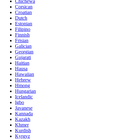
Chichewa
Corsican
Croatian
Dutch
Estonian
Filipino
Finnish
Frisian
Galician
Georgian
Gujarati
Haitian
Hausa
Hawaiian
Hebrew
Hmong
Hungarian
Icelandic
Igbo
Javanese
Kannada
Kazakh
Khmer
Kurdish
Kyrgyz