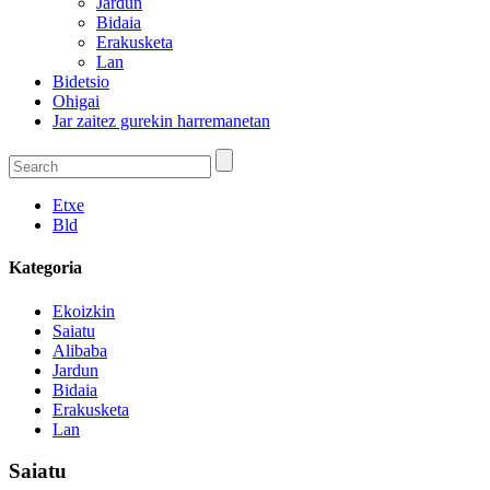
Jardun
Bidaia
Erakusketa
Lan
Bidetsio
Ohigai
Jar zaitez gurekin harremanetan
Etxe
Bld
Kategoria
Ekoizkin
Saiatu
Alibaba
Jardun
Bidaia
Erakusketa
Lan
Saiatu