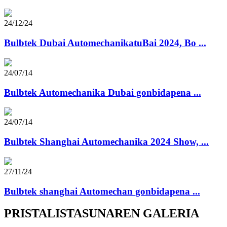
24/12/24
Bulbtek Dubai AutomechanikatuBai 2024, Bo ...
24/07/14
Bulbtek Automechanika Dubai gonbidapena ...
24/07/14
Bulbtek Shanghai Automechanika 2024 Show, ...
27/11/24
Bulbtek shanghai Automechan gonbidapena ...
PRISTALISTASUNAREN GALERIA