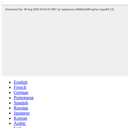
English
French
German
Portuguese
Spanish
Russian
Japanese
Korean
Arabic