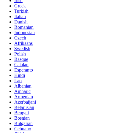
Irish
Greek
Turkish
Italian
Danish
Romanian
Indonesian
Czech
Afrikaans
Swedish
Polish
Basque
Catalan
Esperanto
Hindi
Lao
Albanian
Amharic
Armenian
Azerbaijani
Belarusian
Bengali
Bosnian
Bulgarian
Cebuano