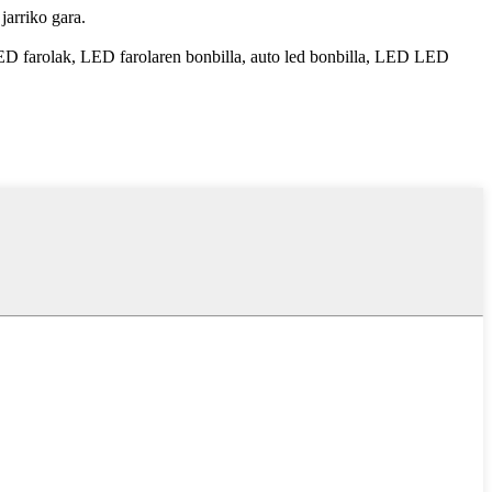
jarriko gara.
 farolak, LED farolaren bonbilla, auto led bonbilla, LED LED