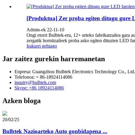
[Produktua] Zer proba egiten ditugu gure L
Admin-ek 22-11-10
Ongi etorri Bulbtek-era, 12+ urteko fabrikatzailea gara 
zergatik hornitzaileek proba asko egiten dituzten LED far
Irakurri gehiago
Jar zaitez gurekin harremanetan
Enpresa: Guangzhou Bulbtek Electronics Technology Co., Ltd
Telefonoa: + 86-18924114086
inquiry@bulbtek.com
Skype: +86 18924114086
Azken bloga
20/02/25
Bulbtek Nazioarteko Auto gonbidapena ...