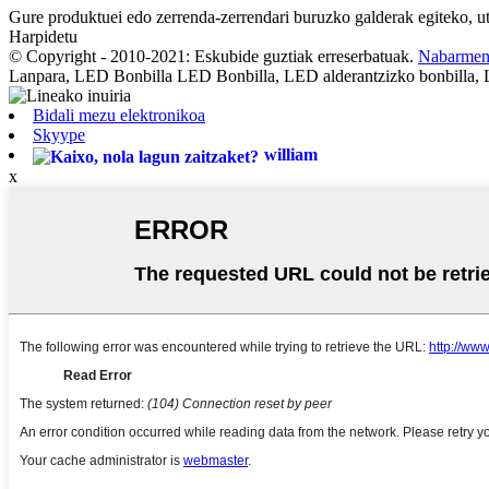
Gure produktuei edo zerrenda-zerrendari buruzko galderak egiteko, ut
Harpidetu
© Copyright - 2010-2021: Eskubide guztiak erreserbatuak.
Nabarmen
Lanpara, LED Bonbilla LED Bonbilla, LED alderantzizko bonbill
Bidali mezu elektronikoa
Skyype
william
x