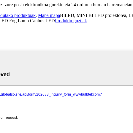
zi zure posta elektronikoa gurekin eta 24 orduren buruan harremanetan 
dutako produktuak
,
Mapa mapa
BILED, MINI BI LED proiektorea, LED
a, LED Fog Lamp Canbus LED
Produktu guztiak