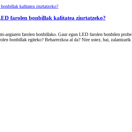
ED farolen bonbillak kalitatea ziurtatzeko?
auto-argiaren farolen bonbillako. Gaur egun LED farolen bonbilen prob
olen bonbillak egiteko? Beharrezkoa al da? Nire ustez, bai, zalantzarik 
.