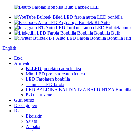
English
Etxe
Aurrealdi
BI-LED proiektorearen lentea
Mini LED proiektorearen lentea
LED Farolaren bonbilla
1 mini: 1 LED farola
LED BALDINA BALDINTZA BALDINTZA Bonbill
Ezkutatu xenon
Guri buruz
Desengopen
Bld
Ekoizkin
Saiatu
Alibaba