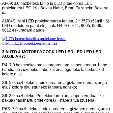
AF09: 3,0 hazbeteko laino bi LED proiektorea LED
proiektorea LEG, Hi / Baxua Habe, Bean Zuzeneko Bakarra
da;
AM04S: Mini LED proiektorearen lentea, 2 * 3570 (51mil * 6)
LED moduluen patata frijituak. H4, H7, H11, 9005, 9006,
9012 eskuragarri daude.
3.AUTO & MOTORCYCOCK LED LED LED LED LED
AUXILIARY;
R4: 7,0 hazbeteko, proiektorearen argiztapen eredua, habe
handia da zuzeneko habe zuzena, eguneko lasterketak 8
kolore ditu;
S9: 5.0 hazbeteko, proiektorearen argiztapen eredua, argia
eta 7 kolore ditu eguneko lanpara egiteko;
S6: 3.0 hazbeteko, Proiektorearen argiztapen eredua, izpi
baxua (hausnartu proiektorea) + habe altua (zuzena);
R6S: 7,0 hazbeteko, proiektorearen argiztapen eredua, argia