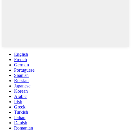
English
French
German
Portuguese
Spanish
Russian
Japanese
Korean
Arabic
Irish
Greek
Turkish
Italian
Danish
Romanian