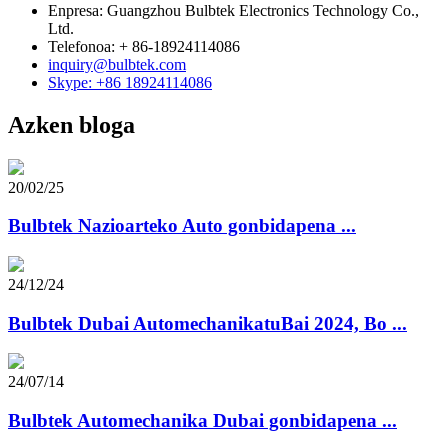
Enpresa: Guangzhou Bulbtek Electronics Technology Co.,
Ltd.
Telefonoa: + 86-18924114086
inquiry@bulbtek.com
Skype: +86 18924114086
Azken bloga
20/02/25
Bulbtek Nazioarteko Auto gonbidapena ...
24/12/24
Bulbtek Dubai AutomechanikatuBai 2024, Bo ...
24/07/14
Bulbtek Automechanika Dubai gonbidapena ...