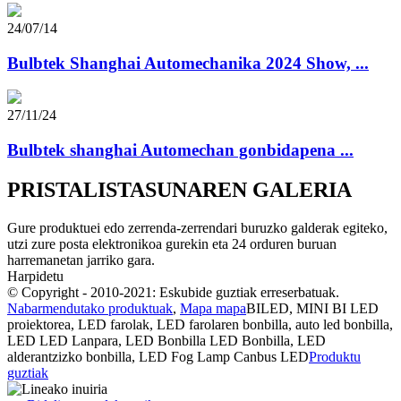
24/07/14
Bulbtek Shanghai Automechanika 2024 Show, ...
27/11/24
Bulbtek shanghai Automechan gonbidapena ...
PRISTALISTASUNAREN GALERIA
Gure produktuei edo zerrenda-zerrendari buruzko galderak egiteko,
utzi zure posta elektronikoa gurekin eta 24 orduren buruan
harremanetan jarriko gara.
Harpidetu
© Copyright - 2010-2021: Eskubide guztiak erreserbatuak.
Nabarmendutako produktuak
,
Mapa mapa
BILED, MINI BI LED
proiektorea, LED farolak, LED farolaren bonbilla, auto led bonbilla,
LED LED Lanpara, LED Bonbilla LED Bonbilla, LED
alderantzizko bonbilla, LED Fog Lamp Canbus LED
Produktu
guztiak