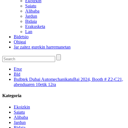
Ekoizkin
Saiatu
Alibaba
Jardun
Bidaia
Erakusketa
Lan
Bidetsio
Ohigai
Jar zaitez gurekin harremanetan
Etxe
Bld
Bulbtek Dubai AutomechanikatuBai 2024, Booth # Z2-C21,
abenduaren 10etik 12ra
Kategoria
Ekoizkin
Saiatu
Alibaba
Jardun
Bidaia