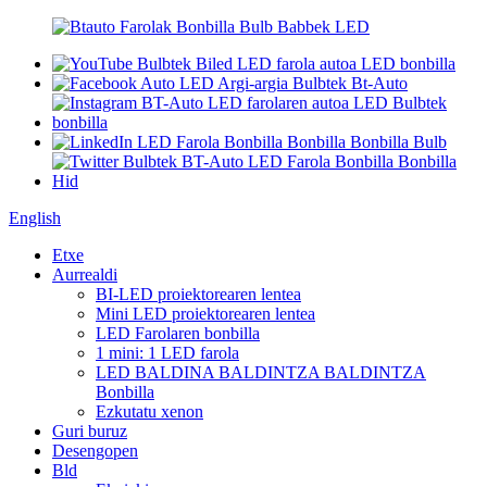
English
Etxe
Aurrealdi
BI-LED proiektorearen lentea
Mini LED proiektorearen lentea
LED Farolaren bonbilla
1 mini: 1 LED farola
LED BALDINA BALDINTZA BALDINTZA
Bonbilla
Ezkutatu xenon
Guri buruz
Desengopen
Bld