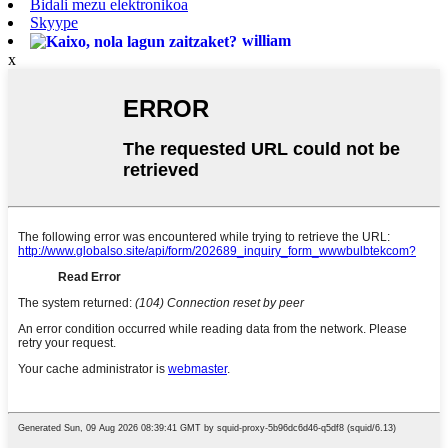
Bidali mezu elektronikoa
Skyype
william
x