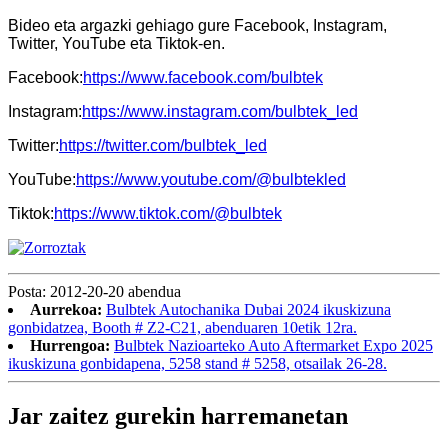
Bideo eta argazki gehiago gure Facebook, Instagram,
Twitter, YouTube eta Tiktok-en.
Facebook:
https://www.facebook.com/bulbtek
Instagram:
https://www.instagram.com/bulbtek_led
Twitter:
https://twitter.com/bulbtek_led
YouTube:
https://www.youtube.com/@bulbtekled
Tiktok:
https://www.tiktok.com/@bulbtek
Posta: 2012-20-20 abendua
Aurrekoa:
Bulbtek Autochanika Dubai 2024 ikuskizuna
gonbidatzea, Booth # Z2-C21, abenduaren 10etik 12ra.
Hurrengoa:
Bulbtek Nazioarteko Auto Aftermarket Expo 2025
ikuskizuna gonbidapena, 5258 stand # 5258, otsailak 26-28.
Jar zaitez gurekin harremanetan