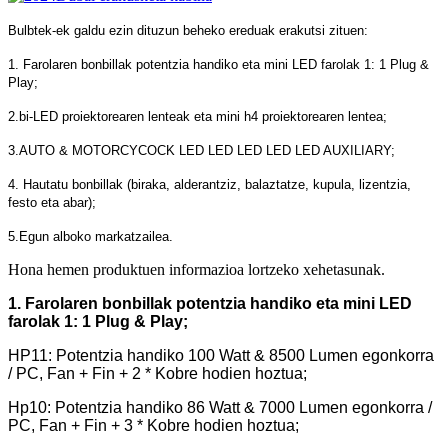
Bulbtek-ek galdu ezin dituzun beheko ereduak erakutsi zituen:
1. Farolaren bonbillak potentzia handiko eta mini LED farolak 1: 1 Plug &
Play;
2.bi-LED proiektorearen lenteak eta mini h4 proiektorearen lentea;
3.AUTO & MOTORCYCOCK LED LED LED LED LED AUXILIARY;
4. Hautatu bonbillak (biraka, alderantziz, balaztatze, kupula, lizentzia,
festo eta abar);
5.Egun alboko markatzailea.
Hona hemen produktuen informazioa lortzeko xehetasunak.
1. Farolaren bonbillak potentzia handiko eta mini LED
farolak 1: 1 Plug & Play;
HP11: Potentzia handiko 100 Watt & 8500 Lumen egonkorra
/ PC, Fan + Fin + 2 * Kobre hodien hoztua;
Hp10: Potentzia handiko 86 Watt & 7000 Lumen egonkorra /
PC, Fan + Fin + 3 * Kobre hodien hoztua;