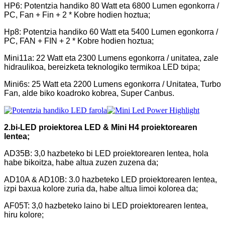
HP6: Potentzia handiko 80 Watt eta 6800 Lumen egonkorra /
PC, Fan + Fin + 2 * Kobre hodien hoztua;
Hp8: Potentzia handiko 60 Watt eta 5400 Lumen egonkorra /
PC, FAN + FIN + 2 * Kobre hodien hoztua;
Mini11a: 22 Watt eta 2300 Lumens egonkorra / unitatea, zale
hidraulikoa, bereizketa teknologiko termikoa LED txipa;
Mini6s: 25 Watt eta 2200 Lumens egonkorra / Unitatea, Turbo
Fan, alde biko koadroko kobrea, Super Canbus.
2.bi-LED proiektorea LED & Mini H4 proiektorearen
lentea;
AD35B: 3,0 hazbeteko bi LED proiektorearen lentea, hola
habe bikoitza, habe altua zuzen zuzena da;
AD10A & AD10B: 3.0 hazbeteko LED proiektorearen lentea,
izpi baxua kolore zuria da, habe altua limoi kolorea da;
AF05T: 3,0 hazbeteko laino bi LED proiektorearen lentea,
hiru kolore;