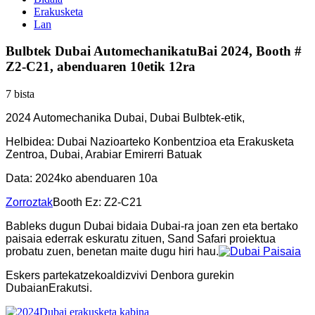
Erakusketa
Lan
Bulbtek Dubai AutomechanikatuBai 2024, Booth #
Z2-C21, abenduaren 10etik 12ra
7 bista
2024 Automechanika Dubai, Dubai Bulbtek-etik,
Helbidea: Dubai Nazioarteko Konbentzioa eta Erakusketa
Zentroa, Dubai, Arabiar Emirerri Batuak
Data: 2024ko abenduaren 10a
Zorroztak
Booth Ez: Z2-C21
Bableks dugun Dubai bidaia Dubai-ra joan zen eta bertako
paisaia ederrak eskuratu zituen, Sand Safari proiektua
probatu zuen, benetan maite dugu hiri hau.
Esker
s
partekatzeko
aldizvivi
Denbora gurekin
Dubaian
Erakutsi.