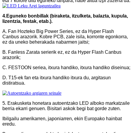
eta 7 kolore ditu eguneko lanpara, habe altua izpi zuzena da.
4.Eguneko bonbillak (biraketa, itzulketa, balazta, kupula,
lizentzia, festak, etab.).
A. Fan Hozteko Big Power Series, ez da Hyper Flash
Canbus arazorik. Kobre PCB, zale isila, korronte egonkorra,
ez da uneko beherakada nabarmen jaitsi;
B. Fanless Zarata serierik ez, ez da Hyper Flash Canbus
arazorik;
C. FESTOON seriea, itxura handiko, itxura handiko diseinua;
D. T15-ek fan eta itxura handiko itxura du, argitasun
distiratsua.
5. Erakusketa honetara autoentzako LED alboko markatzaile
berria ekarri genuen. Bisitari askok begi bat gorde zuten.
Ibilgailu amerikarren, japoniarren, ekin Europako hainbat
eredu.