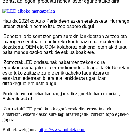
Beraz, adi egon, produktu horiek laster eguneratuko dira.
Hau da 2024ko Auto Partaideen azken erakusketa. Hurrengo
urtean zurekin berriro itzultzea espero dugu!
Benetan loria sentitzen gara zurekin lankidetzan aritzea eta
itxaropen sendoa eta betiereko konbinazio bat mantendu
dezakegu. OEM eta ODM kolaborazioak ongi etorriak ditugu,
baita mundu osoko bazkide esklusiboak ere.
Zorroztak
LED ondasunak nabarmentzekoak dira
egonkortasunagatik eta errendimendu altuagatik. Gu
Benetan
eskertuko zaituzte zure etenik gabeko laguntzarako,
etorkizun ederrean bilera eta lankidetza ugari izan
ditzakegula ere uste dugu!
Produkturen bat behar baduzu, jar zaitez gurekin harremanetan
,
Eskerrik asko!
Zorroztak
LED produktuak egonkorrak dira errendimendu
altuarekin, eskerrik asko zure laguntzarengatik, zurekin topo egiteko
gogoz.
Bulbtek webgunea:
https://www.bulbtek.com