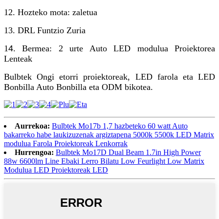
12. Hozteko mota: zaletua
13. DRL Funtzio Zuria
1
4
. Bermea: 2 urte Auto LED modulua Proiektorea
Lenteak
Bulbtek Ongi etorri proiektoreak, LED farola eta LED
Bonbilla Auto Bonbilla eta ODM bikotea.
Aurrekoa:
Bulbtek Mo17b 1,7 hazbeteko 60 watt Auto
bakarreko habe laukizuzenak argiztapena 5000k 5500k LED Matrix
modulua Farola Proiektoreak Lenkorrak
Hurrengoa:
Bulbtek Mo17D Dual Beam 1.7in High Power
88w 6600lm Line Ebaki Lerro Bilatu Low Feurlight Low Matrix
Modulua LED Proiektoreak LED