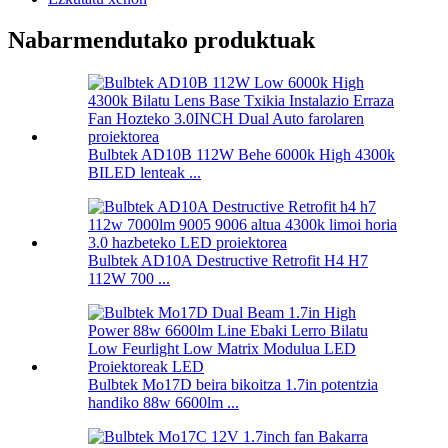
Nabarmendutako produktuak
Bulbtek AD10B 112W Behe ​​6000k High 4300k
BILED lenteak ...
Bulbtek AD10A Destructive Retrofit H4 H7
112W 700 ...
Bulbtek Mo17D beira bikoitza 1.7in potentzia
handiko 88w 6600lm ...