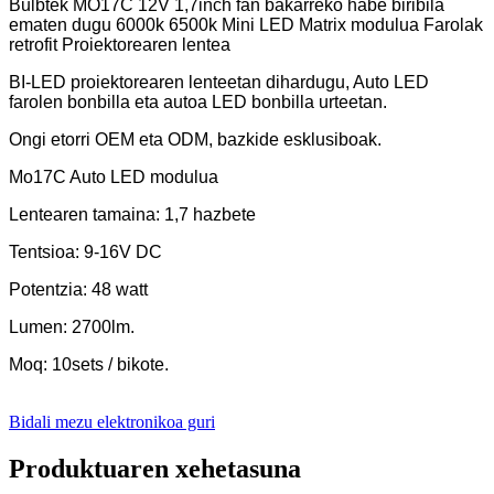
Bulbtek MO17C 12V 1,7inch fan bakarreko habe biribila
ematen dugu 6000k 6500k Mini LED Matrix modulua Farolak
retrofit Proiektorearen lentea
BI-LED proiektorearen lenteetan dihardugu, Auto LED
farolen bonbilla eta autoa LED bonbilla urteetan.
Ongi etorri OEM eta ODM, bazkide esklusiboak.
Mo17C Auto LED modulua
Lentearen tamaina: 1,7 hazbete
Tentsioa: 9-16V DC
Potentzia: 48 watt
Lumen: 2700lm.
Moq: 10sets / bikote.
Bidali mezu elektronikoa guri
Produktuaren xehetasuna