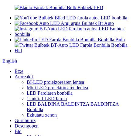
English
Etxe
Aurrealdi
BI-LED proiektorearen lentea
Mini LED proiektorearen lentea
LED Farolaren bonbilla
1 mini: 1 LED farola
LED BALDINA BALDINTZA BALDINTZA
Bonbilla
Ezkutatu xenon
Guri buruz
Desengopen
Bld