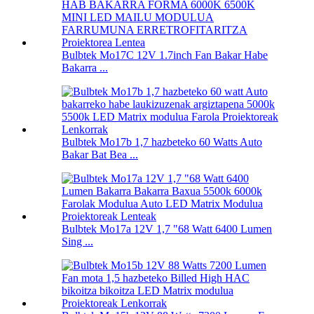
Bulbtek Mo17C 12V 1.7inch Fan Bakar Habe
Bakarra ...
Bulbtek Mo17b 1,7 hazbeteko 60 Watts Auto
Bakar Bat Bea ...
Bulbtek Mo17a 12V 1,7 "68 Watt 6400 Lumen
Sing ...