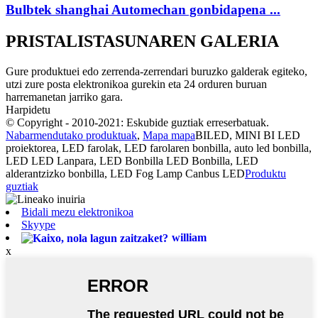
Bulbtek shanghai Automechan gonbidapena ...
PRISTALISTASUNAREN GALERIA
Gure produktuei edo zerrenda-zerrendari buruzko galderak egiteko,
utzi zure posta elektronikoa gurekin eta 24 orduren buruan
harremanetan jarriko gara.
Harpidetu
© Copyright - 2010-2021: Eskubide guztiak erreserbatuak.
Nabarmendutako produktuak
,
Mapa mapa
BILED, MINI BI LED
proiektorea, LED farolak, LED farolaren bonbilla, auto led bonbilla,
LED LED Lanpara, LED Bonbilla LED Bonbilla, LED
alderantzizko bonbilla, LED Fog Lamp Canbus LED
Produktu
guztiak
Bidali mezu elektronikoa
Skyype
william
x