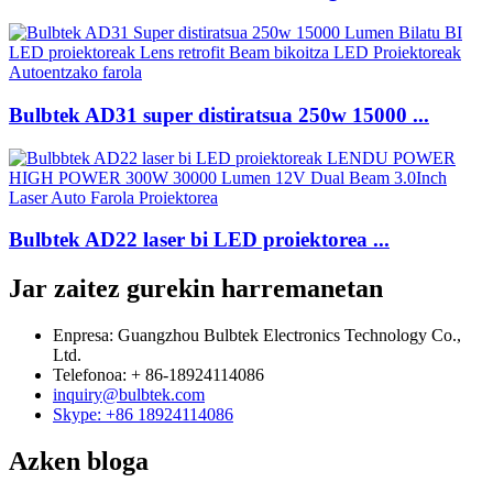
Bulbtek AD31 super distiratsua 250w 15000 ...
Bulbtek AD22 laser bi LED proiektorea ...
Jar zaitez gurekin harremanetan
Enpresa: Guangzhou Bulbtek Electronics Technology Co.,
Ltd.
Telefonoa: + 86-18924114086
inquiry@bulbtek.com
Skype: +86 18924114086
Azken bloga