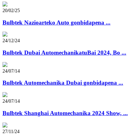
20/02/25
Bulbtek Nazioarteko Auto gonbidapena ...
24/12/24
Bulbtek Dubai AutomechanikatuBai 2024, Bo ...
24/07/14
Bulbtek Automechanika Dubai gonbidapena ...
24/07/14
Bulbtek Shanghai Automechanika 2024 Show, ...
27/11/24