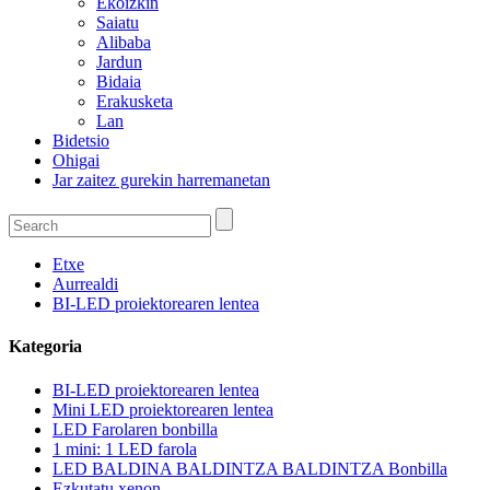
Ekoizkin
Saiatu
Alibaba
Jardun
Bidaia
Erakusketa
Lan
Bidetsio
Ohigai
Jar zaitez gurekin harremanetan
Etxe
Aurrealdi
BI-LED proiektorearen lentea
Kategoria
BI-LED proiektorearen lentea
Mini LED proiektorearen lentea
LED Farolaren bonbilla
1 mini: 1 LED farola
LED BALDINA BALDINTZA BALDINTZA Bonbilla
Ezkutatu xenon