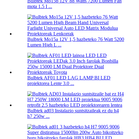
Bulbtek Mo15b 12V 88 Watts 7200 Lumen Fan
mota 1.5 I ...
Bulbtek Mo15a 12V 1,5 hazbeteko 76 Watt 5200
Lumen High L ...
Bulbtek AF01 LED LAG LAMP BI LED
proiektorea Lente 3.0 ...
Bulbtek ad03 Instalazio suntsitzaileak ez du h4
h7 250w ...