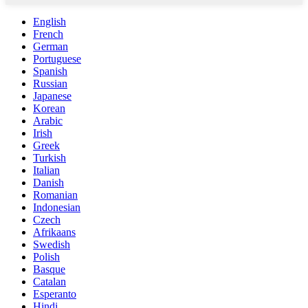
English
French
German
Portuguese
Spanish
Russian
Japanese
Korean
Arabic
Irish
Greek
Turkish
Italian
Danish
Romanian
Indonesian
Czech
Afrikaans
Swedish
Polish
Basque
Catalan
Esperanto
Hindi