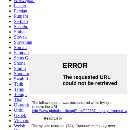
Norwegian
Pashto
Persian
Punjabi
Serbian
Sesotho
Sinhala
Slovak
Slovenian
Somali
Samoan
Scots Gaelic
Shona
Sindhi
Sundanese
Swahili
Tajik
Tamil
Telugu
Thai
Ukrainian
Urdu
Uzbek
Vietnamese
Welsh