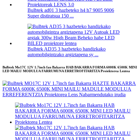
Bulbtek ad01 3 hazbeteko h4 h7 9005 9006
Super distiratsua 150 ...
Bulbtek AD35 3 hazbeteko handizkako
automobilgintzako argiztapena sy ...
Bulbtek Mo17C 12V 1.7inch fan Bakarra HAB BAKARRA FORMA 6000K 6500K MINI
LED MAILU MODULUA FARRUMUNA ERRETROFITARITZA Proiektorea Lentea