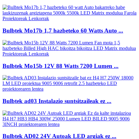
Bulbtek Mo17b 1,7 hazbeteko 60 Watts Auto ...
Bulbtek Mo15b 12V 88 Watts 7200 Lumen ...
Bulbtek ad03 Instalazio suntsitzaileak ez ...
Bulbtek AD02 24V Autoak LED argiak ez ...