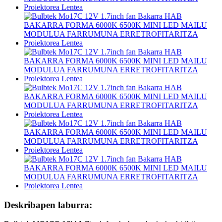
Deskribapen laburra: