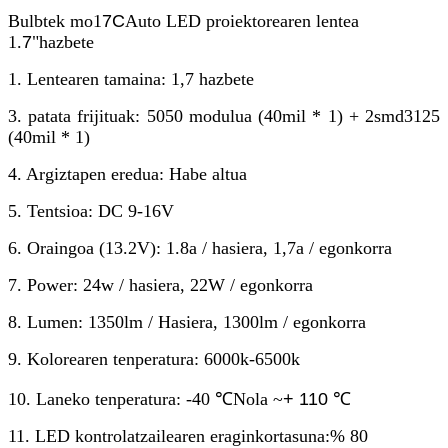
Bulbtek mo1
7C
Auto LED proiektorearen lentea
1.
7
"hazbete
1. Lentearen tamaina: 1,7 hazbete
3. patata frijituak: 5050 modulua (40mil * 1) + 2smd3125
(40mil * 1)
4. Argiztapen eredua: Habe altua
5. Tentsioa: DC 9-16V
6. Oraingoa (13.2V): 1.8a / hasiera, 1,7a / egonkorra
7. Power: 24w / hasiera, 22W / egonkorra
8. Lumen: 1350lm / Hasiera, 1300lm / egonkorra
9. Kolorearen tenperatura: 6000k-6500k
10. Laneko tenperatura: -40 ℃
Nola ~
+ 110 ℃
11. LED kontrolatzailearen eraginkortasuna:% 80