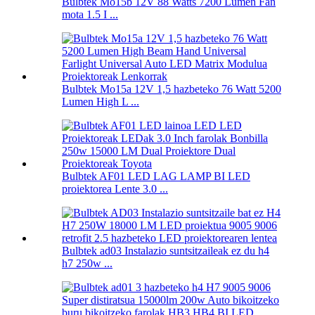
Bulbtek Mo15b 12V 88 Watts 7200 Lumen Fan
mota 1.5 I ...
Bulbtek Mo15a 12V 1,5 hazbeteko 76 Watt 5200
Lumen High L ...
Bulbtek AF01 LED LAG LAMP BI LED
proiektorea Lente 3.0 ...
Bulbtek ad03 Instalazio suntsitzaileak ez du h4
h7 250w ...