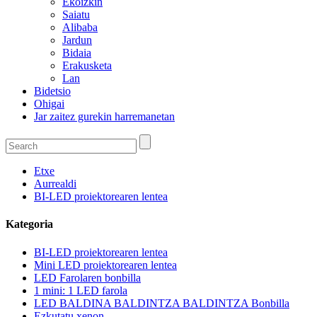
Ekoizkin
Saiatu
Alibaba
Jardun
Bidaia
Erakusketa
Lan
Bidetsio
Ohigai
Jar zaitez gurekin harremanetan
Etxe
Aurrealdi
BI-LED proiektorearen lentea
Kategoria
BI-LED proiektorearen lentea
Mini LED proiektorearen lentea
LED Farolaren bonbilla
1 mini: 1 LED farola
LED BALDINA BALDINTZA BALDINTZA Bonbilla
Ezkutatu xenon