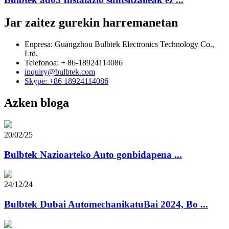
Jar zaitez gurekin harremanetan
Enpresa: Guangzhou Bulbtek Electronics Technology Co.,
Ltd.
Telefonoa: + 86-18924114086
inquiry@bulbtek.com
Skype: +86 18924114086
Azken bloga
20/02/25
Bulbtek Nazioarteko Auto gonbidapena ...
24/12/24
Bulbtek Dubai AutomechanikatuBai 2024, Bo ...