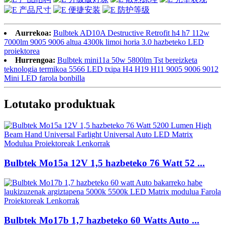
Aurrekoa:
Bulbtek AD10A Destructive Retrofit h4 h7 112w
7000lm 9005 9006 altua 4300k limoi horia 3.0 hazbeteko LED
proiektorea
Hurrengoa:
Bulbtek mini11a 50w 5800lm Tst bereizketa
teknologia termikoa 5566 LED txipa H4 H19 H11 9005 9006 9012
Mini LED farola bonbilla
Lotutako produktuak
Bulbtek Mo15a 12V 1,5 hazbeteko 76 Watt 52 ...
Bulbtek Mo17b 1,7 hazbeteko 60 Watts Auto ...