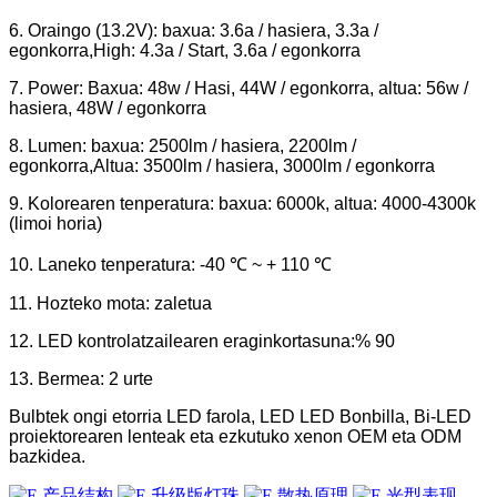
6. Oraingo (13.2V): baxua: 3.6a / hasiera, 3.3a /
egonkorra,
High: 4.3a / Start, 3.6a / egonkorra
7. Power: Baxua: 48w / Hasi, 44W / egonkorra, altua: 56w /
hasiera, 48W / egonkorra
8. Lumen: baxua: 2500lm / hasiera, 2200lm /
egonkorra,
Altua: 3500lm / hasiera, 3000lm / egonkorra
9. Kolorearen tenperatura: baxua: 6000k, altua: 4000-4300k
(limoi horia)
10. Laneko tenperatura: -40 ℃ ~ + 110 ℃
11. Hozteko mota: zaletua
12. LED kontrolatzailearen eraginkortasuna:% 90
13. Bermea: 2 urte
Bulbtek ongi etorria LED farola, LED LED Bonbilla, Bi-LED
proiektorearen lenteak eta ezkutuko xenon OEM eta ODM
bazkidea.