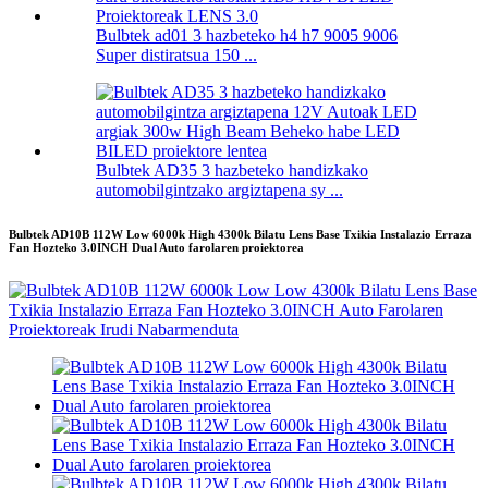
Bulbtek ad01 3 hazbeteko h4 h7 9005 9006
Super distiratsua 150 ...
Bulbtek AD35 3 hazbeteko handizkako
automobilgintzako argiztapena sy ...
Bulbtek AD10B 112W Low 6000k High 4300k Bilatu Lens Base Txikia Instalazio Erraza
Fan Hozteko 3.0INCH Dual Auto farolaren proiektorea