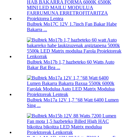
Bulbtek Mo17C 12V 1.7inch Fan Bakar Habe
Bakarra ...
Bulbtek Mo17b 1,7 hazbeteko 60 Watts Auto
Bakar Bat Bea ...
Bulbtek Mo17a 12V 1,7 "68 Watt 6400 Lumen
Sing ...