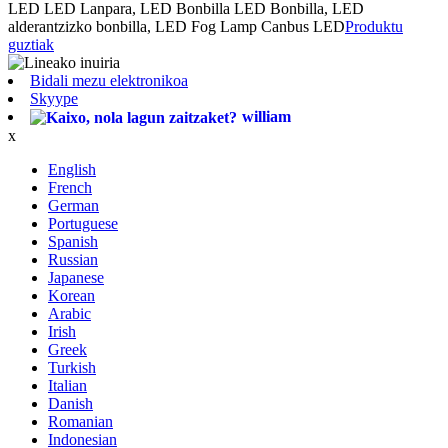
LED LED Lanpara, LED Bonbilla LED Bonbilla, LED
alderantzizko bonbilla, LED Fog Lamp Canbus LED
Produktu
guztiak
Bidali mezu elektronikoa
Skyype
william
x
English
French
German
Portuguese
Spanish
Russian
Japanese
Korean
Arabic
Irish
Greek
Turkish
Italian
Danish
Romanian
Indonesian