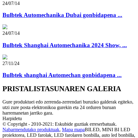
24/07/14
Bulbtek Automechanika Dubai gonbidapena ...
24/07/14
Bulbtek Shanghai Automechanika 2024 Show, ...
27/11/24
Bulbtek shanghai Automechan gonbidapena ...
PRISTALISTASUNAREN GALERIA
Gure produktuei edo zerrenda-zerrendari buruzko galderak egiteko,
utzi zure posta elektronikoa gurekin eta 24 orduren buruan
harremanetan jarriko gara.
Harpidetu
© Copyright - 2010-2021: Eskubide guztiak erreserbatuak.
Nabarmendutako produktuak
,
Mapa mapa
BILED, MINI BI LED
proiektorea, LED farolak, LED farolaren bonbilla, auto led bonbilla,