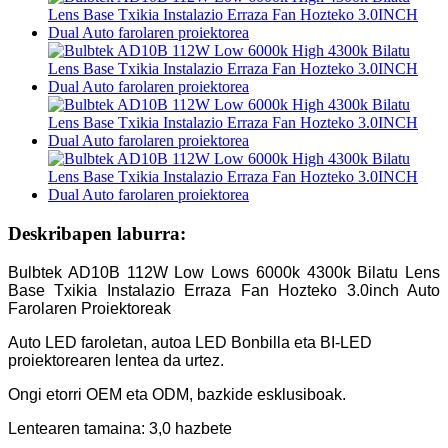
Deskribapen laburra:
Bulbtek AD10B 112W Low Lows 6000k 4300k Bilatu Lens
Base Txikia Instalazio Erraza Fan Hozteko 3.0inch Auto
Farolaren Proiektoreak
Auto LED faroletan, autoa LED Bonbilla eta BI-LED
proiektorearen lentea da urtez.
Ongi etorri OEM eta ODM, bazkide esklusiboak.
Lentearen tamaina: 3,0 hazbete