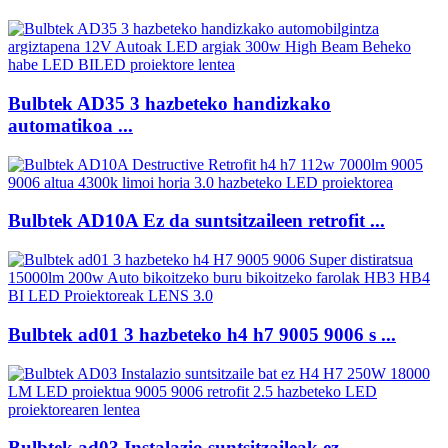
Bulbtek AD35 3 hazbeteko handizkako
automatikoa ...
Bulbtek AD10A Ez da suntsitzaileen retrofit ...
Bulbtek ad01 3 hazbeteko h4 h7 9005 9006 s ...
Bulbtek ad03 Instalazio suntsitzaileak ez ...