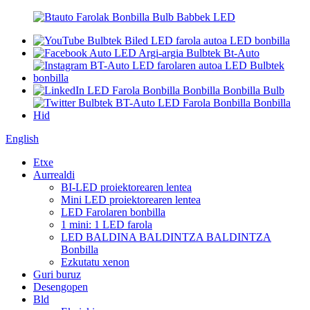
English
Etxe
Aurrealdi
BI-LED proiektorearen lentea
Mini LED proiektorearen lentea
LED Farolaren bonbilla
1 mini: 1 LED farola
LED BALDINA BALDINTZA BALDINTZA
Bonbilla
Ezkutatu xenon
Guri buruz
Desengopen
Bld