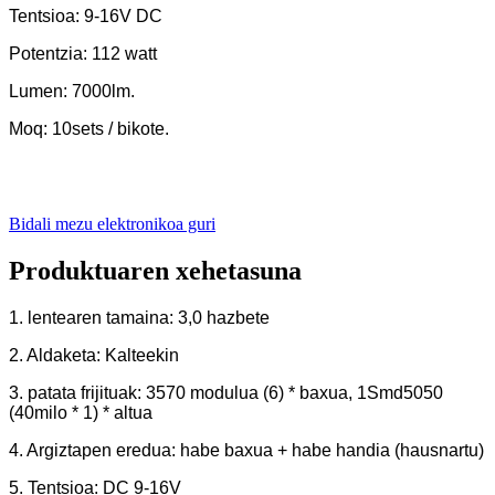
Tentsioa: 9-16V DC
Potentzia: 112 watt
Lumen: 7000lm.
Moq: 10sets / bikote.
Bidali mezu elektronikoa guri
Produktuaren xehetasuna
1. lentearen tamaina: 3,0 hazbete
2. Aldaketa: Kalteekin
3. patata frijituak: 3570 modulua (6) * baxua, 1Smd5050
(40milo * 1) * altua
4. Argiztapen eredua: habe baxua + habe handia (hausnartu)
5. Tentsioa: DC 9-16V