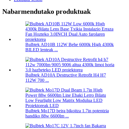
Nabarmendutako produktuak
Bulbtek AD10B 112W Behe ​​6000k High 4300k
BILED lenteak ...
Bulbtek AD10A Destructive Retrofit H4 H7
112W 700 ...
Bulbtek Mo17D beira bikoitza 1.7in potentzia
handiko 88w 6600lm ...